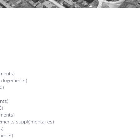
ements)
5 logements)
0)
nts)
0)
ments)
ements supplémentaires)
s)
ments)